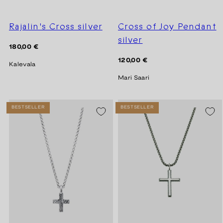
Rajalin's Cross silver
Cross of Joy Pendant
silver
Regular
180,00 €
price
Regular
120,00 €
Kalevala
price
Mari Saari
BESTSELLER
BESTSELLER