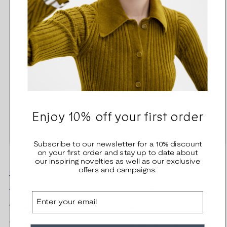
Enjoy 10% off your first order
Subscribe to our newsletter for a 10% discount
on your first order and stay up to date about
our inspiring novelties as well as our exclusive
Cross of Hope
Little Cross pendant
offers and campaigns.
Pendant silver
gold 14K
Email
Regular
Regular
95,00 €
460,00 €
price
price
Tiina Lahtinen
Björn Weckström