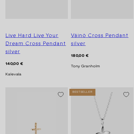
Live Hard Live Your
Väinö Cross Pendant
Dream Cross Pendant
silver
silver
Regular
180,00 €
price
Regular
140,00 €
Tony Granholm
price
Kalevala
BESTSELLER