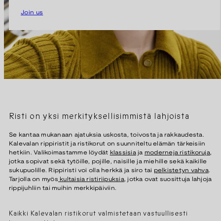
Join us
Risti on yksi merkityksellisimmistä lahjoista
Se kantaa mukanaan ajatuksia uskosta, toivosta ja rakkaudesta.
Kalevalan rippiristit ja ristikorut on suunniteltu elämän tärkeisiin
hetkiin. Valikoimastamme löydät
klassisia
ja
moderneja ristikoruja
,
jotka sopivat sekä tytöille, pojille, naisille ja miehille sekä kaikille
sukupuolille. Rippiristi voi olla herkkä ja siro tai
pelkistetyn vahva
.
Tarjolla on myös
kultaisia ristiriipuksia
, jotka ovat suosittuja lahjoja
rippijuhliin tai muihin merkkipäiviin.
Kaikki Kalevalan ristikorut valmistetaan vastuullisesti