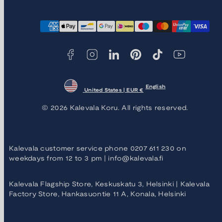
Facebook
Instagram
LinkedIn
Pinterest
TikTok
YouTube
Payment
methods
English
United States | EUR €
© 2026 Kalevala Koru. All rights reserved.
Kalevala customer service phone 0207 611 230 on
weekdays from 12 to 3 pm | info@kalevala.fi
Kalevala Flagship Store, Keskuskatu 3, Helsinki | Kalevala
Factory Store, Hankasuontie 11 A, Konala, Helsinki