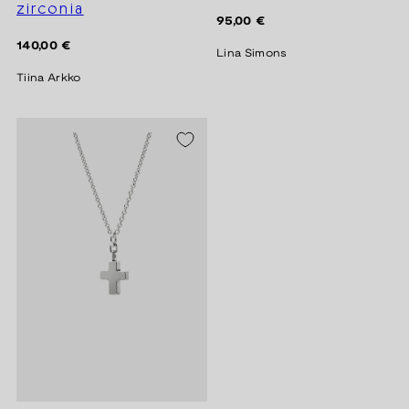
zirconia
Regular
95,00 €
price
Regular
140,00 €
Lina Simons
price
Tiina Arkko