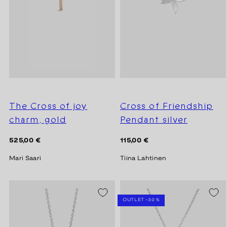
The Cross of joy
Cross of Friendship
charm, gold
Pendant silver
Regular
Regular
525,00 €
115,00 €
price
price
Mari Saari
Tiina Lahtinen
SEASON SALE -20%
OUTLET -30 %