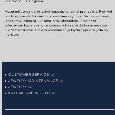
käsityönä Helsingissä
Materiaalit ovat kierrätettyä hopeaa, kultaa tai pronssista. Risti voi
olla lahja, muisto tai oman arvomaailman symboli. Valitse sellainen,
joka tuntuu oikealta juuri sinulle tai läheisellesi. Rippiristit
toimitetaan kauniissa lahjarasiassa, joka säilyttää korun muiston
vuodesta toiseen. Tutustu kokoelmaan ja löydä rippikoru, jolla on
merkitys.
CUSTOMER SERVICE
JEWELRY MAINTENANCE
JEWELRY
KALEVALA KORU LTD